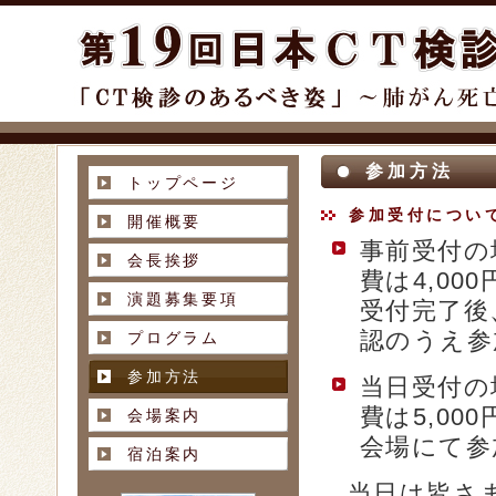
参加方法
トップページ
参加受付につい
開催概要
事前受付の
会長挨拶
費は4,00
演題募集要項
受付完了後
認のうえ参
プログラム
参加方法
当日受付の
費は5,00
会場案内
会場にて参
宿泊案内
当日は皆さ