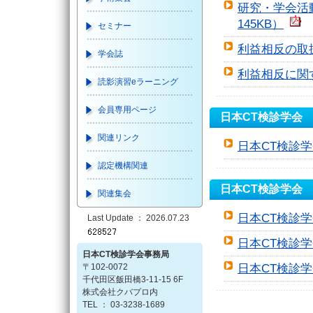
研究・学会活
145KB）
セミナー
利益相反の取扱
学会誌
利益相反に関す
読影演習eラーニング
会員専用ページ
日本CT検診学会
関連リンク
日本CT検診学
認定機構関連
日本CT検診学会
関連集会
日本CT検診学
Last Update ： 2026.07.23
日本CT検診学
日本CT検診学会事務局
〒102-0072
日本CT検診学
千代田区飯田橋3-11-15 6F
株式会社クバプロ内
TEL ： 03-3238-1689