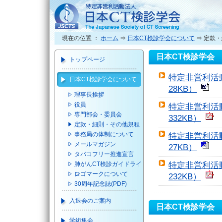
現在の位置 ：
ホーム
⇒
日本CT検診学会について
⇒ 定款
日本CT検診学会
トップページ
特定非営利活
日本CT検診学会について
28KB）
理事長挨拶
役員
特定非営利活
専門部会・委員会
332KB）
定款・細則・その他規程
事務局の体制について
特定非営利活
メールマガジン
27KB）
タバコフリー推進宣言
肺がんCT検診ガイドライ
特定非営利活
ン
ロゴマークについて
232KB）
30周年記念誌(PDF)
入退会のご案内
日本CT検診学会
学術集会