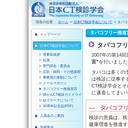
現在の位置 ：
ホーム
⇒
日本CT検診学会について
⇒ タバ
タバコフリー推進
トップページ
タバコフリ
日本CT検診学会について
2007年の第1
理事長挨拶
役員
言"
を行いました
専門部会・委員会
タバコは多くの
定款・細則・その他規程
事務局の体制について
は検診に従事す
メールマガジン
CT検診学会と
タバコフリー推進宣言
に邁進してまい
肺がんCT検診ガイドライ
ン
ロゴマークについて
30周年記念誌(PDF)
― タバコフ
入退会のご案内
検診の意義は、疾
健康増進を推進す
学術集会