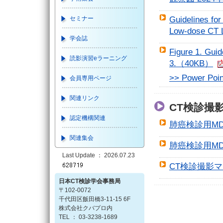
セミナー
Guidelines fo
Low-dose CT 
学会誌
Figure 1. Gui
読影演習eラーニング
3.（40KB）
>> Power Poi
会員専用ページ
関連リンク
CT検診撮
認定機構関連
肺癌検診用MD
関連集会
肺癌検診用MD
Last Update ： 2026.07.23
CT検診撮影マ
日本CT検診学会事務局
〒102-0072
千代田区飯田橋3-11-15 6F
株式会社クバプロ内
TEL ： 03-3238-1689