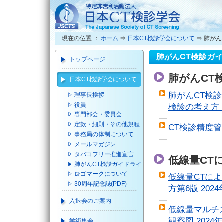
現在の位置 ：
ホーム
⇒
日本CT検診学会について
⇒ 肺が
肺がんCT検診ガ
トップページ
肺がんCT
日本CT検診学会について
肺がんCT検
理事長挨拶
役員
検診の考え方」
専門部会・委員会
定款・細則・その他規程
CT検診精度管
事務局の体制について
メールマガジン
タバコフリー推進宣言
低線量CT
肺がんCT検診ガイドライ
ン
ロゴマークについて
低線量CTに
30周年記念誌(PDF)
方第6版 202
入退会のご案内
低線量マルチ
観察図 2024
学術集会