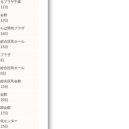
・るプラザ千葉
・11日
生会館
・12日
かちば県民プラザ
・14日
区総合区民ホール
・15日
ンプラザ
9日
区総合区民ホール
10日
立総合区民会館
・15日
民会館
・20日
医師会館
・17日
文化センター
・15日