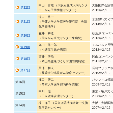
中山 富雄 （大阪府立成人病センタ
大阪国際会議
第22回
ー がん予防情報センター）
2015年2月13
滝口 裕一
京葉銀行文化
第21回
（千葉大学大学院医学研究院 先端
2014年2月14
化学療法学）
花井 耕造
秋葉原コンベ
第20回
（国立がん研究センター東病院）
2013年2月15
丸山 雄一郎
メルパルク長
第19回
（小諸厚生総合病院）
2012年2月17
西井 研治
岡山コンベン
第18回
（岡山県健康づくり財団附属病院）
2011年2月18
芦澤 和人
長崎ブリック
第17回
（長崎大学病院がん診療センター）
2010年2月12
江口 研二
パシフィコ横
第16回
（帝京大学医学部内科学講座）
2009年2月13
中川 徹
東京・亀戸文
第15回
（日立健康管理センター）
2008年2月15
楠 洋子 （国立病院機構近畿中央胸
大阪・大阪国
第14回
部疾患センター）
2007年2月16