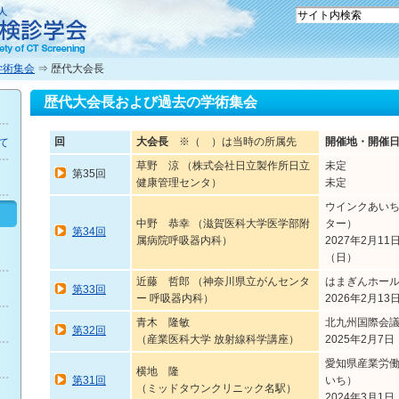
学術集会
⇒ 歴代大会長
歴代大会長および過去の学術集会
回
大会長
※（ ）は当時の所属先
開催地・開催
て
草野 涼 （株式会社日立製作所日立
未定
第35回
健康管理センタ）
未定
ウインクあい
中野 恭幸 （滋賀医科大学医学部附
ター）
第34回
属病院呼吸器内科）
2027年2月1
（日）
近藤 哲郎 （神奈川県立がんセンタ
はまぎんホー
第33回
ー 呼吸器内科）
2026年2月1
青木 隆敏
北九州国際会
第32回
（産業医科大学 放射線科学講座）
2025年2月7日
愛知県産業労
横地 隆
第31回
いち）
（ミッドタウンクリニック名駅）
2024年3月1日