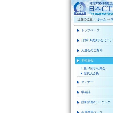
現在の位置 ：
ホーム
⇒
トップページ
日本CT検診学会につい
入退会のご案内
学術集会
第34回学術集会
歴代大会長
セミナー
学会誌
読影演習eラーニング
会員専用ページ