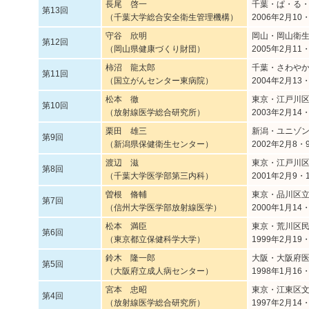
長尾 啓一
千葉・ぱ・る
第13回
（千葉大学総合安全衛生管理機構）
2006年2月10
守谷 欣明
岡山・岡山衛
第12回
（岡山県健康づくり財団）
2005年2月11
柿沼 龍太郎
千葉・さわや
第11回
（国立がんセンター東病院）
2004年2月13
松本 徹
東京・江戸川
第10回
（放射線医学総合研究所）
2003年2月14
栗田 雄三
新潟・ユニゾ
第9回
（新潟県保健衛生センター）
2002年2月8・
渡辺 滋
東京・江戸川
第8回
（千葉大学医学部第三内科）
2001年2月9・
曽根 脩輔
東京・品川区
第7回
（信州大学医学部放射線医学）
2000年1月14
松本 満臣
東京・荒川区
第6回
（東京都立保健科学大学）
1999年2月19
鈴木 隆一郎
大阪・大阪府
第5回
（大阪府立成人病センター）
1998年1月16
宮本 忠昭
東京・江東区
第4回
（放射線医学総合研究所）
1997年2月14