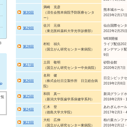
満崎 克彦
熊本城ホール
第30回
（済生会熊本病院予防医療センタ
2023年2月17
ー）
佐川 元保
仙台国際センタ
第29回
（東北医科薬科大学光学診療部）
2022年2月25
WEB開催
3
村松 禎久
ライブ配信202
第28回
（国立がん研究センター東病院）
オンデマンド配信
9日
土田 敬明
砂防会館
第27回
（国立がん研究センター中央病院）
2020年2月7日
名和 健
日立シビック
第26回
（株式会社日立製作所 日立総合病
2019年2月8日
院）
和田 真一
新潟グランド
第25回
ご覧
（新潟大学医歯学系保健学系列）
2018年2月9・
仁木 登
あわぎんホー
第24回
（徳島大学大学院）
2017年2月3・
大松 広伸
柏の葉カンフ
第23回
（国立がん研究センター東病院）
2016年2月12