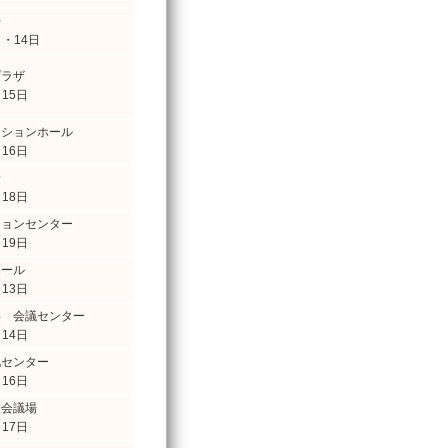
場
日・14日
プラザ
・15日
ンションホール
・16日
野
・18日
ションセンター
・19日
ホール
・13日
浜 会議センター
・14日
化センター
・16日
際会議場
・17日