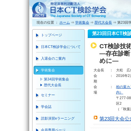
現在の位置 ：
ホーム
⇒
学術集会
⇒
歴代大会長
⇒ 第23回
第23回日本CT
トップページ
CT検診技
日本CT検診学会について
―存在診断
入退会のご案内
めに―
学術集会
大会長
：
大松 広
会
：
2016年
第34回学術集会
期
歴代大会長
会
：
柏の葉カ
場
内）
セミナー
〒277-
区2
学会誌
（「秋葉
第23回大会
読影演習eラーニング
会員専用ページ