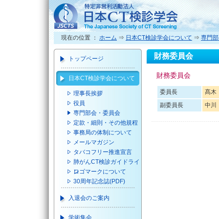
現在の位置 ：
ホーム
⇒
日本CT検診学会について
⇒
専門部
財務委員会
トップページ
財務委員会
日本CT検診学会について
委員長
髙木
理事長挨拶
役員
副委員長
中川
専門部会・委員会
定款・細則・その他規程
事務局の体制について
メールマガジン
タバコフリー推進宣言
肺がんCT検診ガイドライ
ン
ロゴマークについて
30周年記念誌(PDF)
入退会のご案内
学術集会